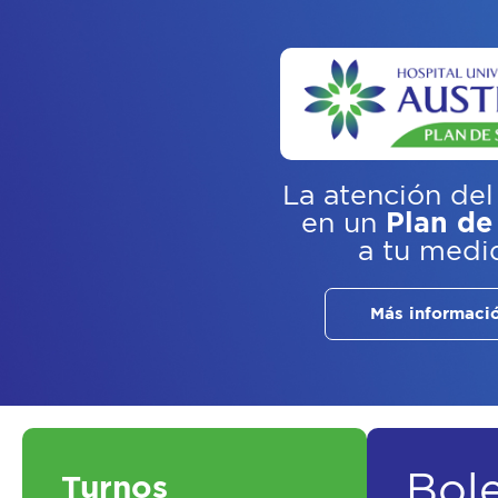
La atención del
en un
Plan de
a tu medi
Más informaci
Bol
Turnos