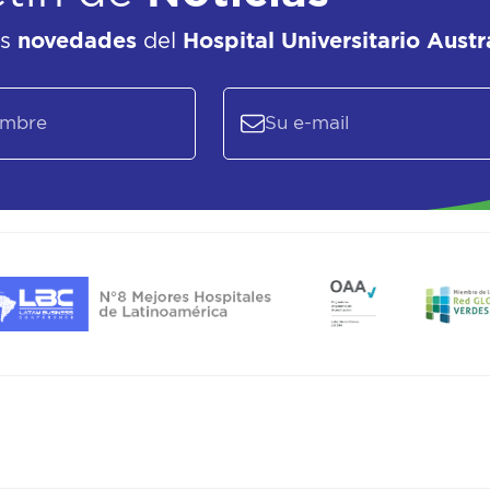
as
novedades
del
Hospital Universitario Austr