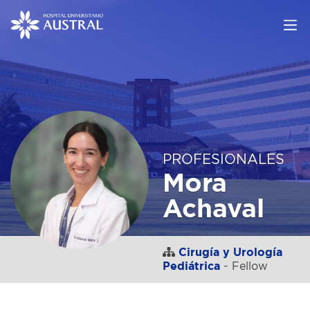
PROFESIONALES
Mora
Achaval
Cirugía y Urología
Pediátrica
- Fellow