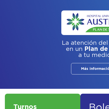
La atención del
en un
Plan de
a tu medi
Más informaci
Bol
Turnos