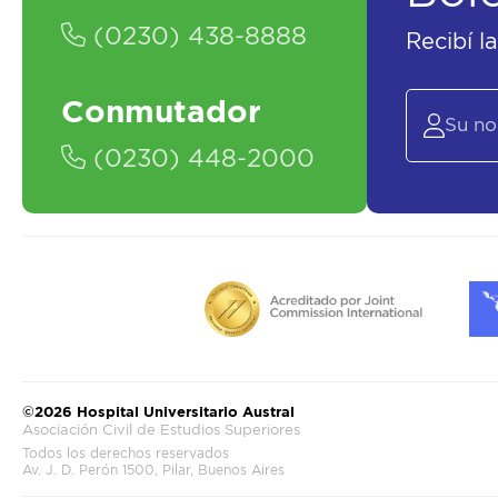
(0230) 438-8888
Recibí l
Conmutador
(0230) 448-2000
©2026 Hospital Universitario Austral
Asociación Civil de Estudios Superiores
Todos los derechos reservados
Av. J. D. Perón 1500, Pilar, Buenos Aires