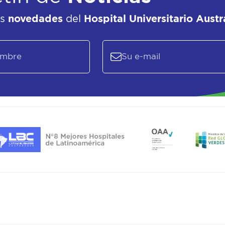
as
novedades
del
Hospital Universitario Austr