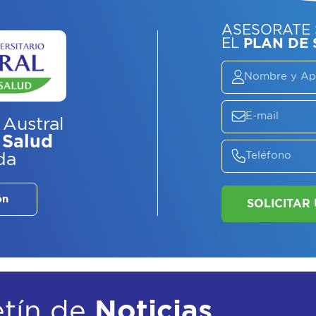
ASE
EL
P
 Austral
 Salud
da
ón
etín de
Noticias