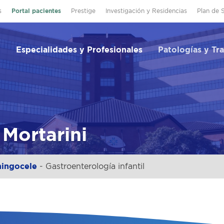
s
Portal pacientes
Prestige
Investigación y Residencias
Plan de 
Especialidades y Profesionales
Patologías y Tr
 Mortarini
ningocele
- Gastroenterología infantil