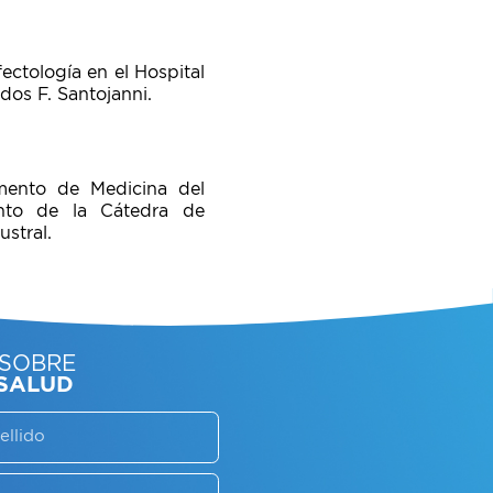
fectología en el Hospital
os F. Santojanni.
amento de Medicina del
unto de la Cátedra de
stral.
SORATE SOBRE
LAN DE SALUD