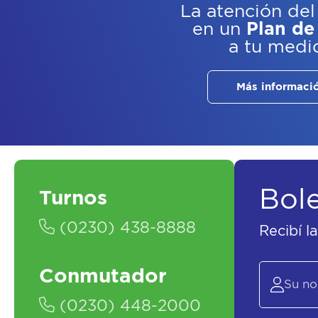
La atención del
en un
Plan de
a tu medi
Más informaci
Bol
Turnos
(0230) 438-8888
Recibí l
Conmutador
(0230) 448-2000