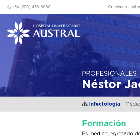
+54 (230) 438-8888
Creciendo Junto
PROFESIONALES
Néstor J
Infectología
- Médic
Formación
Es médico, egresado de