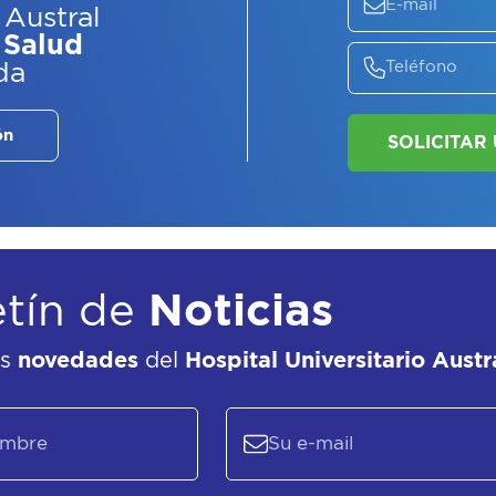
 Austral
 Salud
da
ón
etín de
Noticias
as
novedades
del
Hospital Universitario Austr