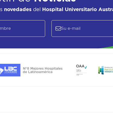
as
novedades
del
Hospital Universitario Austr