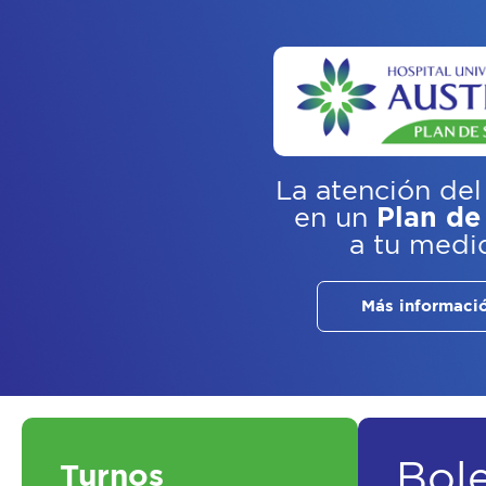
La atención del
en un
Plan de
a tu medi
Más informaci
Bol
Turnos