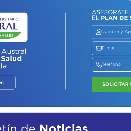
ASE
EL
P
 Austral
 Salud
da
ón
etín de
Noticias