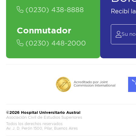
(0230) 438-8888
Recibí l
Conmutador
(0230) 448-2000
©2026 Hospital Universitario Austral
Asociación Civil de Estudios Superiores
Todos los derechos reservados
Av. J. D. Perón 1500, Pilar, Buenos Aires