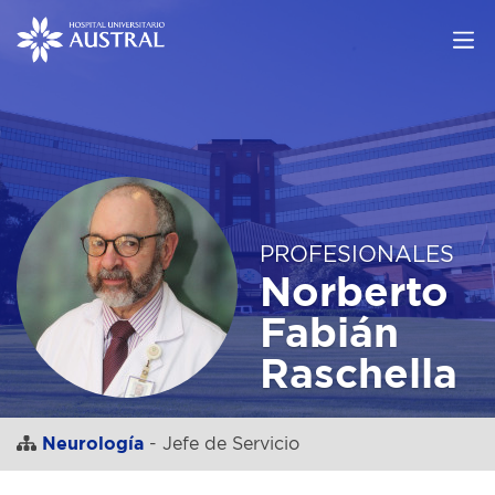
PROFESIONALES
Norberto
Fabián
Raschella
Neurología
- Jefe de Servicio