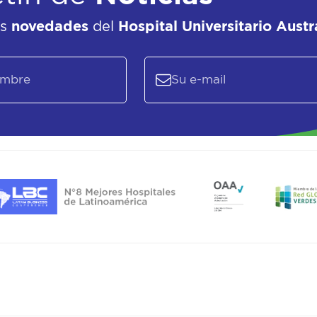
as
novedades
del
Hospital Universitario Austr