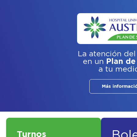
La atención del
en un
Plan de
a tu medi
Más informaci
Bol
Turnos