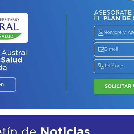
ASE
EL
P
 Austral
 Salud
da
ón
etín de
Noticias