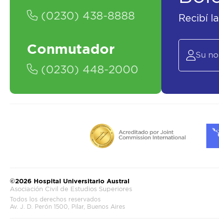
(0230) 438-8888
Recibí l
Conmutador
(0230) 448-2000
©2026 Hospital Universitario Austral
Asociación Civil de Estudios Superiores
Todos los derechos reservados
Av. J. D. Perón 1500, Pilar, Buenos Aires