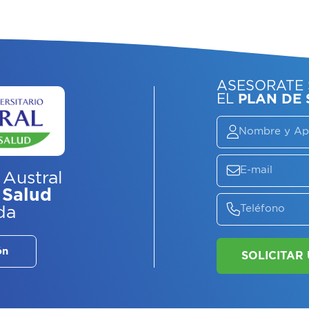
ASE
EL
P
 Austral
 Salud
da
ón