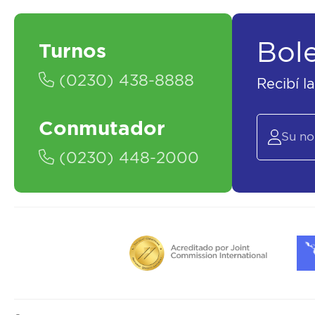
Bol
Turnos
(0230) 438-8888
Recibí l
Conmutador
(0230) 448-2000