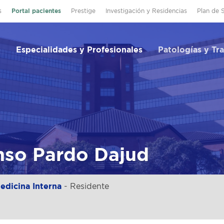
s
Portal pacientes
Prestige
Investigación y Residencias
Plan de 
Especialidades y Profesionales
Patologías y Tr
nso Pardo Dajud
dicina Interna
- Residente