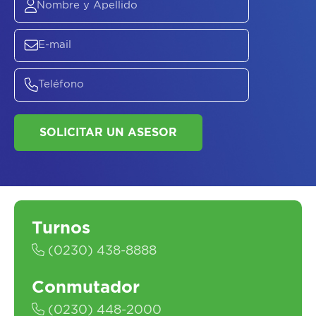
ASESORATE SOBRE
EL
PLAN DE
SALUD
Turnos
(0230) 438-8888
SOLICITAR UN ASESOR
Conmutador
(0230) 448-2000