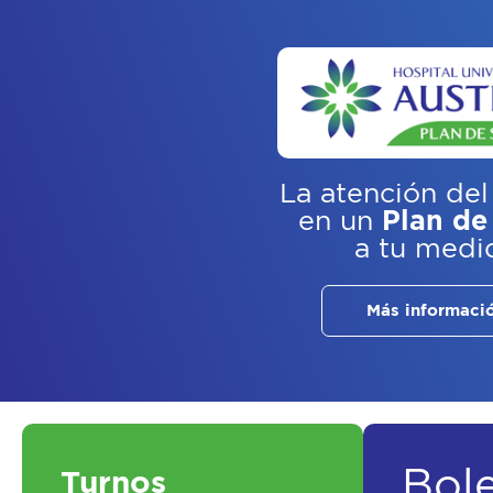
La atención del
en un
Plan de
a tu medi
Más informaci
Bol
Turnos