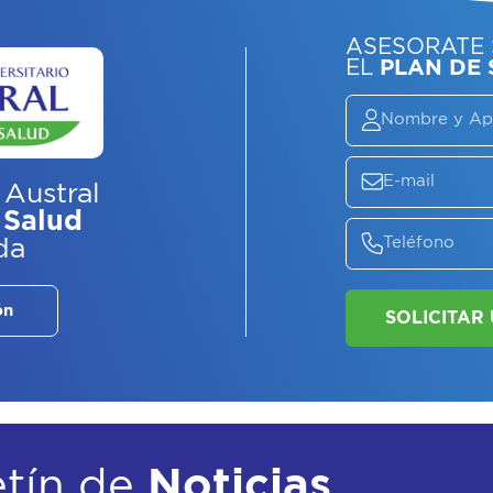
ASE
EL
P
 Austral
 Salud
da
ón
etín de
Noticias