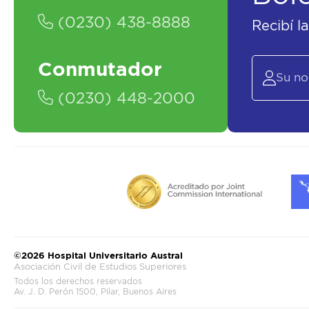
(0230) 438-8888
Recibí l
Conmutador
(0230) 448-2000
©2026 Hospital Universitario Austral
Asociación Civil de Estudios Superiores
Todos los derechos reservados
Av. J. D. Perón 1500, Pilar, Buenos Aires