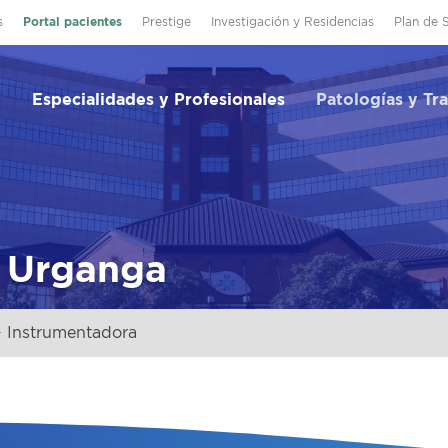
s
Portal pacientes
Prestige
Investigación y Residencias
Plan de 
Especialidades y Profesionales
Patologías y Tr
e Urganga
 Instrumentadora