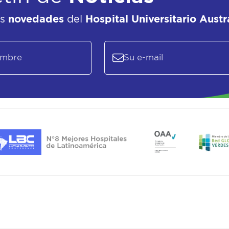
as
novedades
del
Hospital Universitario Austr