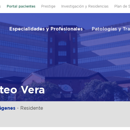
s
Portal pacientes
Prestige
Investigación y Residencias
Plan de 
Especialidades y Profesionales
Patologías y Tr
teo Vera
ágenes
- Residente