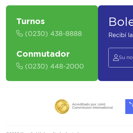
Bol
Turnos
(0230) 438-8888
Recibí l
Conmutador
(0230) 448-2000