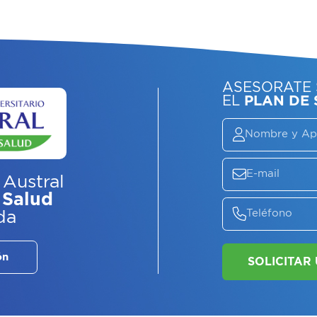
ASE
EL
P
 Austral
 Salud
da
ón