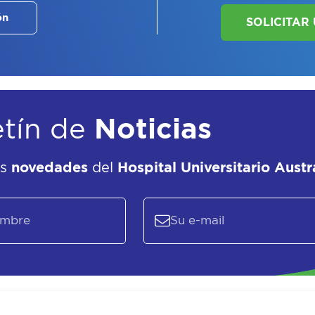
ASE
ón
EL
P
etín de
Noticias
as
novedades
del
Hospital Universitario Austr