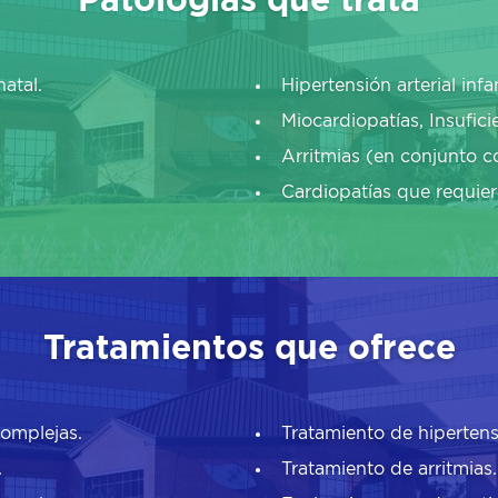
Patologías que trata
atal.
Hipertensión arterial infan
Miocardiopatías, Insufic
Arritmias (en conjunto co
Cardiopatías que requier
Tratamientos que ofrece
complejas.
Tratamiento de hipertensió
.
Tratamiento de arritmias.