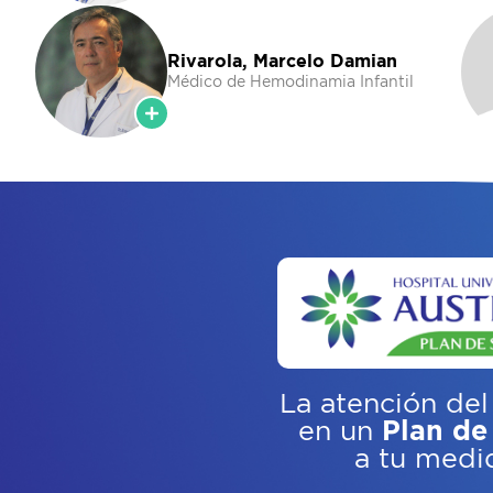
Rivarola, Marcelo Damian
Médico de Hemodinamia Infantil
La atención del
en un
Plan de
a tu medi