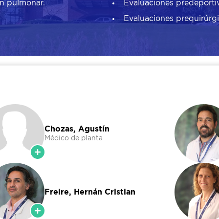
ón pulmonar.
Evaluaciones predeporti
Evaluaciones prequirúrgi
Chozas, Agustín
Médico de planta
Freire, Hernán Cristian