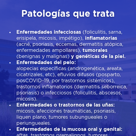
Patologías que trata
Enfermedades infecciosas
(foliculitis, sarna,
erisipela, micosis, impétigo),
inflamatorias
(acné, psoriasis, eccemas, dermatitis atópica,
enfermedades ampollares),
tumorales
(benignas y malignas)
y genéticas de la piel.
Enfermedades del pelo:
alopecias específicas (androgenética, areata,
cicatrizales, etc), efluvios difusos (posparto,
posCOVID-19, por trastornos sistémicos),
trastornos inflamatorios (dermatitis seborreica,
psoriasis) o infecciosos (foliculitis, abscesos,
micosis).
Enfermedades o trastornos de las uñas:
micosis, afecciones traumáticas, psoriasis,
liquen plano, tumores subungueales o
periungueales.
Enfermedades de la mucosa oral y genital:
aftas, trastornos premalignos, tumores,