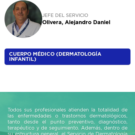
JEFE DEL SERVICIO
Olivera, Alejandro Daniel
CUERPO MÉDICO (DERMATOLOGÍA
INFANTIL)
Todos sus profesionales atienden la totalidad de
las enfermedades o trastornos dermatológicos,
tanto desde el punto preventivo, diagnóstico,
terapéutico y de seguimiento. Además, dentro de
su estructura general, el Servicio de Dermatología