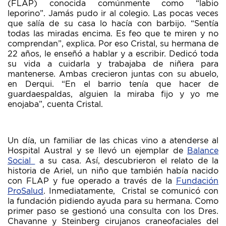
(FLAP) conocida comúnmente como “labio
leporino”. Jamás pudo ir al colegio. Las pocas veces
que salía de su casa lo hacía con barbijo. “Sentía
todas las miradas encima. Es feo que te miren y no
comprendan”, explica. Por eso Cristal, su hermana de
22 años, le enseñó a hablar y a escribir. Dedicó toda
su vida a cuidarla y trabajaba de niñera para
mantenerse. Ambas crecieron juntas con su abuelo,
en Derqui. “En el barrio tenía que hacer de
guardaespaldas, alguien la miraba fijo y yo me
enojaba”, cuenta Cristal.
Un día, un familiar de las chicas vino a atenderse al
Hospital Austral y se llevó un ejemplar de
Balance
Social
a su casa. Así, descubrieron el relato de la
historia de Ariel, un niño que también había nacido
con FLAP y fue operado a través de la
Fundación
ProSalud
. Inmediatamente, Cristal se comunicó con
la fundación pidiendo ayuda para su hermana. Como
primer paso se gestionó una consulta con los Dres.
Chavanne y Steinberg cirujanos craneofaciales del