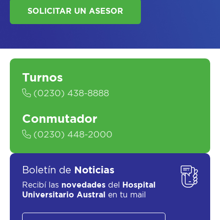
ASESORATE SOBRE
EL
PLAN DE
SALUD
Turnos
(0230) 438-8888
Conmutador
SOLICITAR UN ASESOR
(0230) 448-2000
Boletín de
Noticias
Recibí las
novedades
del
Hospital
Universitario Austral
en tu mail