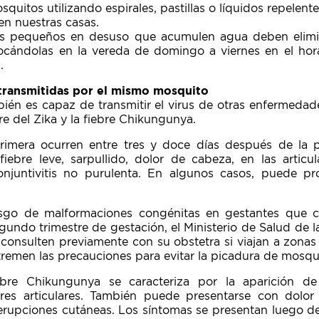
quitos utilizando espirales, pastillas o líquidos repelente
 en nuestras casas.
tes pequeños en desuso que acumulen agua deben elimi
locándolas en la vereda de domingo a viernes en el hor
.
transmitidas por el mismo mosquito
ién es capaz de transmitir el virus de otras enfermedad
re del Zika y la fiebre Chikungunya.
rimera ocurren entre tres y doce días después de la 
fiebre leve, sarpullido, dolor de cabeza, en las articu
onjuntivitis no purulenta. En algunos casos, puede pr
esgo de malformaciones congénitas en gestantes que co
gundo trimestre de gestación, el Ministerio de Salud de 
consulten previamente con su obstetra si viajan a zonas 
tremen las precauciones para evitar la picadura de mosqu
ebre Chikungunya se caracteriza por la aparición de
s articulares. También puede presentarse con dolor
rupciones cutáneas. Los síntomas se presentan luego de t