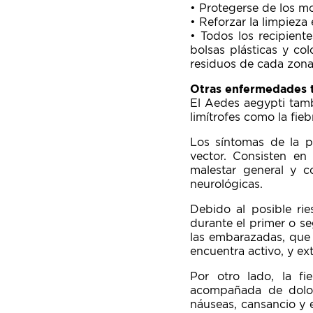
• Protegerse de los mos
• Reforzar la limpieza
• Todos los recipien
bolsas plásticas y co
residuos de cada zona
Otras enfermedades 
El Aedes aegypti tamb
limítrofes como la fieb
Los síntomas de la p
vector. Consisten en 
malestar general y c
neurológicas.
Debido al posible ri
durante el primer o se
las embarazadas, que 
encuentra activo, y ex
Por otro lado, la fi
acompañada de dolore
náuseas, cansancio y e