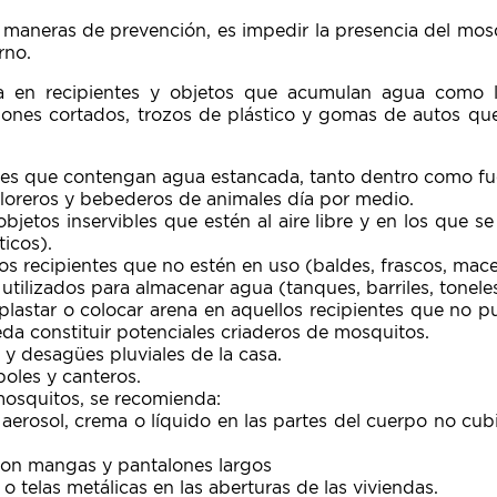
 maneras de prevención, es impedir la presencia del mosq
rno.
a en recipientes y objetos que acumulan agua como lat
dones cortados, trozos de plástico y gomas de autos q
ntes que contengan agua estancada, tanto dentro como fue
floreros y bebederos de animales día por medio.
bjetos inservibles que estén al aire libre y en los que 
ticos).
os recipientes que no estén en uso (baldes, frascos, mace
 utilizados para almacenar agua (tanques, barriles, toneles
plastar o colocar arena en aquellos recipientes que no p
a constituir potenciales criaderos de mosquitos.
s y desagües pluviales de la casa.
boles y canteros.
mosquitos, se recomienda:
 aerosol, crema o líquido en las partes del cuerpo no cub
 con mangas y pantalones largos
o telas metálicas en las aberturas de las viviendas.