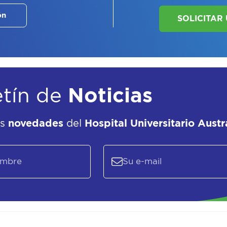
ón
ASE
EL
P
etín de
Noticias
as
novedades
del
Hospital Universitario Austr