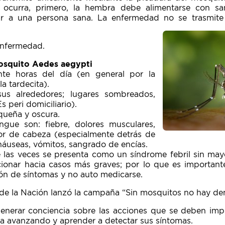
n ocurra, primero, la hembra debe alimentarse con s
ar a una persona sana. La enfermedad no se trasmite
enfermedad.
mosquito Aedes aegypti
nte horas del día (en general por la
a tardecita).
us alrededores; lugares sombreados,
s peri domiciliario).
queña y oscura.
gue son: fiebre, dolores musculares,
olor de cabeza (especialmente detrás de
 náuseas, vómitos, sangrado de encías.
las veces se presenta como un síndrome febril sin may
ionar hacia casos más graves; por lo que es importante
ión de síntomas y no auto medicarse.
d de la Nación lanzó la campaña “Sin mosquitos no hay de
enerar conciencia sobre las acciones que se deben imp
a avanzando y aprender a detectar sus síntomas.