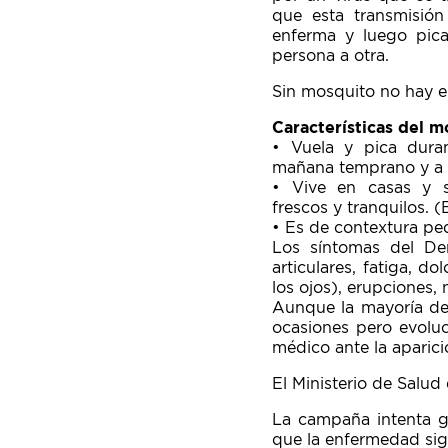
que esta transmisió
enferma y luego pic
persona a otra.
Sin mosquito no hay 
Características del 
• Vuela y pica dura
mañana temprano y a l
• Vive en casas y s
frescos y tranquilos. (E
• Es de contextura pe
Los síntomas del Den
articulares, fatiga, d
los ojos), erupciones,
Aunque la mayoría de 
ocasiones pero evoluc
médico ante la aparic
El Ministerio de Salu
La campaña intenta g
que la enfermedad sig