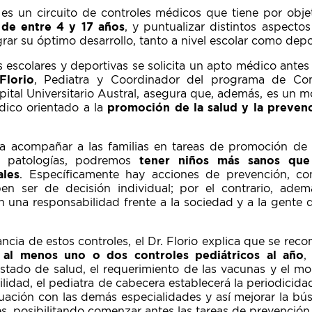
r es un circuito de controles médicos que tiene por obj
s de entre 4 y 17 años
, y puntualizar distintos aspect
rar su óptimo desarrollo, tanto a nivel escolar como depo
s escolares y deportivas se solicita un apto médico ante
Florio
, Pediatra y Coordinador del programa de Cont
pital Universitario Austral, asegura que, además, es un
édico orientado a la
promoción de la salud y la preven
 acompañar a las familias en tareas de promoción de l
e patologías, podremos
tener niños más sanos que
ales
. Específicamente hay acciones de prevención, c
n ser de decisión individual; por el contrario, ade
n una responsabilidad frente a la sociedad y a la gente 
ncia de estos controles, el Dr. Florio explica que se rec
n
al menos uno o dos controles pediátricos al año
,
stado de salud, el requerimiento de las vacunas y el m
ilidad, el pediatra de cabecera establecerá la periodicid
ación con las demás especialidades y así mejorar la b
es, posibilitando comenzar antes las tareas de prevención 