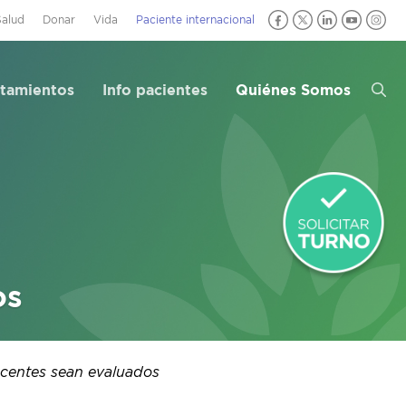
Salud
Donar
Vida
Paciente internacional
atamientos
Info pacientes
Quiénes Somos
os
scentes sean evaluados