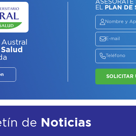
 Austral
 Salud
da
ASE
EL
P
ón
etín de
Noticias