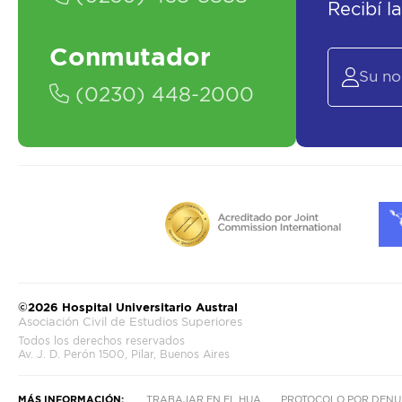
Recibí l
Conmutador
(0230) 448-2000
©2026 Hospital Universitario Austral
Asociación Civil de Estudios Superiores
Todos los derechos reservados
Av. J. D. Perón 1500, Pilar, Buenos Aires
MÁS INFORMACIÓN:
TRABAJAR EN EL HUA
PROTOCOLO POR DENU