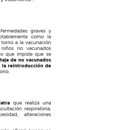
enfermedades graves y
notablemente como la
n torno a la vacunación
s niños no vacunados
udo que impide que se
ntaje de no vacunados
 la reintroducción de
orio.
atra
que realiza una
ultación respiratoria,
sidad, alteraciones