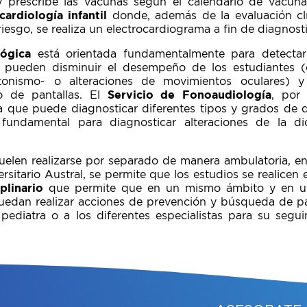
y prescribe las vacunas según el calendario de vacuna
cardiología infantil
donde, además de la evaluación clí
riesgo, se realiza un electrocardiograma a fin de diagnosti
lógica
está orientada fundamentalmente para detectar a
 pueden disminuir el desempeño de los estudiantes 
ltonismo- o alteraciones de movimientos oculares) 
o de pantallas. El
Servicio de Fonoaudiología
, por 
a que puede diagnosticar diferentes tipos y grados de d
a fundamental para diagnosticar alteraciones de la dic
suelen realizarse por separado de manera ambulatoria, en
rsitario Austral, se permite que los estudios se realicen
iplinario
que permite que en un mismo ámbito y en u
uedan realizar acciones de prevención y búsqueda de p
pediatra o a los diferentes especialistas para su segui