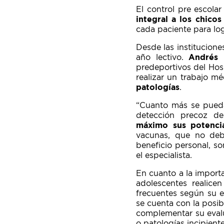
El control pre escola
integral a los chico
cada paciente para log
Desde las institucione
año lectivo.
Andrés 
predeportivos del Hos
realizar un trabajo m
patologías
.
“Cuanto más se pueda
detección precoz d
máximo sus potenci
vacunas, que no debe
beneficio personal, so
el especialista.
En cuanto a la importa
adolescentes realice
frecuentes según su e
se cuenta con la posib
complementar su evalu
o patologías incipient