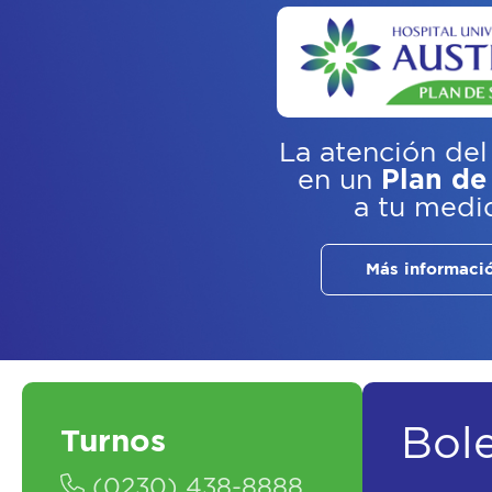
La atención del
en un
Plan de
a tu medi
Más informaci
Bol
Turnos
(0230) 438-8888