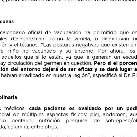
acunas
calendario oficial de vacunación ha permitido que 
ales desaparezcan, como la viruela, o disminuyan 
pión y el tétanos. “Las posturas negativas que existen e
 el niño no vacunado y su entorno. Por ahora, lo
 aquellos que sí lo están, ya que le generan un esc
y circulación del germen en cuestión.
Pero si el porce
ión del entorno dejará de ser eficaz y se dará lugar a
habían erradicado en nuestra región”, especificó el Dr. Fl
linaria
es médicos,
cada paciente es evaluado por un pedi
neral de múltiples aspectos físicos: piel, abdomen, ausc
ado dentario, nutrición pesquisa de sobrepeso/obe
da, columna, entre otros.