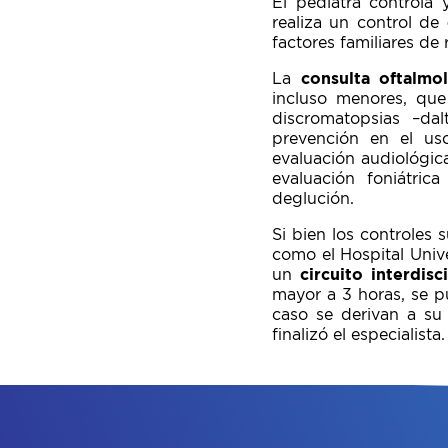
El pediatra controla 
realiza un control de
factores familiares de 
La
consulta oftalmo
incluso menores, que
discromatopsias –da
prevención en el us
evaluación audiológic
evaluación foniátric
deglución.
Si bien los controles 
como el Hospital Unive
un
circuito interdisc
mayor a 3 horas, se p
caso se derivan a su 
finalizó el especialista.