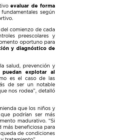
etivo
evaluar de forma
os fundamentales según
rtivo.
s del comienzo de cada
roles preescolares y
 momento oportuno para
ción y diagnóstico de
a salud, prevención y
 puedan explotar al
omo es el caso de las
más de ser un notable
que nos rodea”, detalló
omienda que los niños y
 que podrían ser más
omento madurativo. “Si
ad más beneficiosa para
úsqueda de condiciones
y tratamiento”.