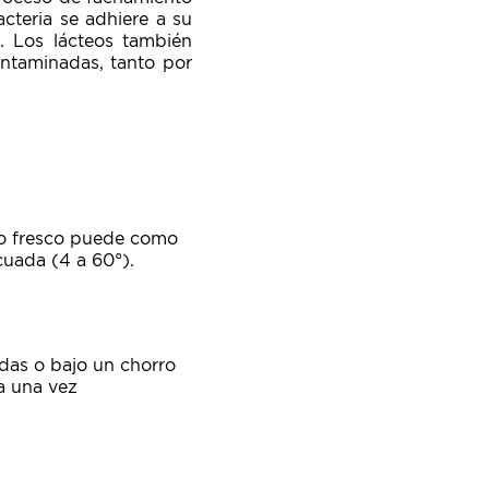
cteria se adhiere a su
n. Los lácteos también
ntaminadas, tanto por
nto fresco puede como
uada (4 a 60°).
das o bajo un chorro
a una vez