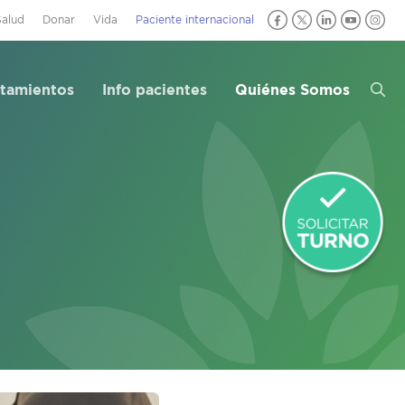
Salud
Donar
Vida
Paciente internacional
atamientos
Info pacientes
Quiénes Somos