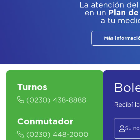
La atención del
en un
Plan de
a tu medi
Más informaci
Bol
Turnos
(0230) 438-8888
Recibí l
Conmutador
(0230) 448-2000