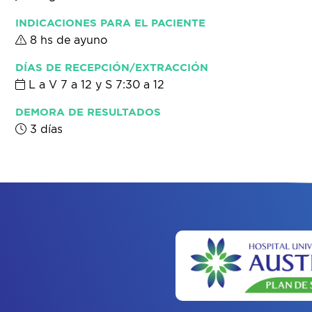
INDICACIONES PARA EL PACIENTE
8 hs de ayuno
DÍAS DE RECEPCIÓN/EXTRACCIÓN
L a V 7 a 12 y S 7:30 a 12
DEMORA DE RESULTADOS
3 días