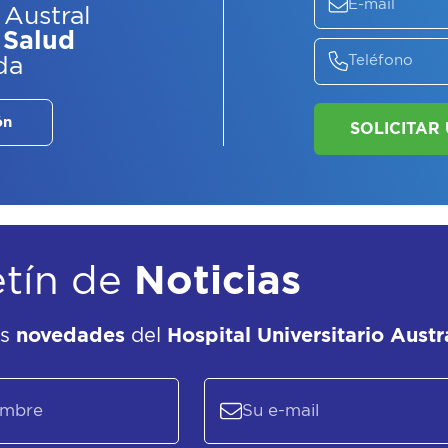
 Austral
 Salud
da
ón
etín de
Noticias
as
novedades
del
Hospital Universitario Austr