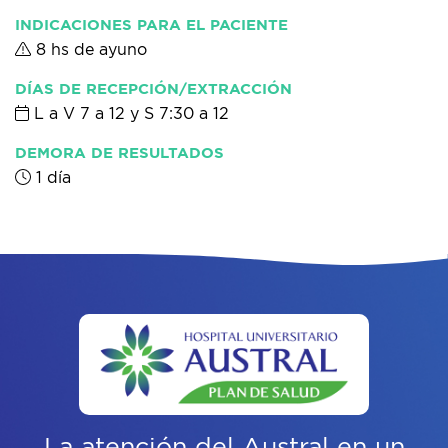
INDICACIONES PARA EL PACIENTE
8 hs de ayuno
DÍAS DE RECEPCIÓN/EXTRACCIÓN
L a V 7 a 12 y S 7:30 a 12
DEMORA DE RESULTADOS
1 día
La atención del Austral
en un