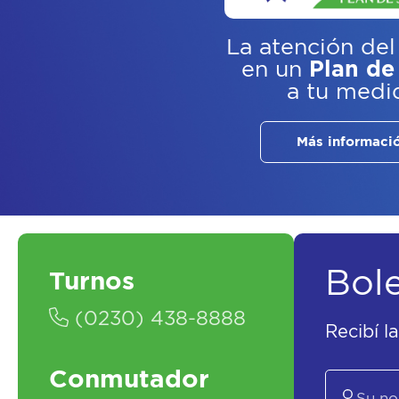
La atención del
en un
Plan de
a tu medi
Más informaci
Bol
Turnos
(0230) 438-8888
Recibí l
Conmutador