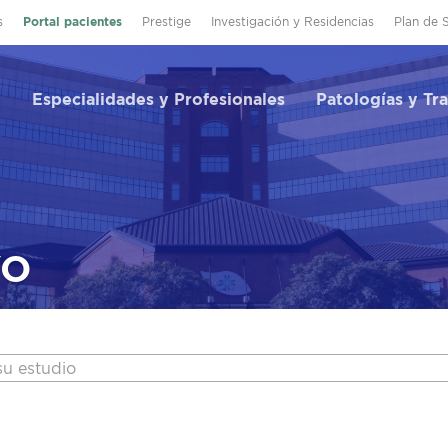
s
Portal pacientes
Prestige
Investigación y Residencias
Plan de 
Especialidades y Profesionales
Patologías y Tr
VO
su estudio