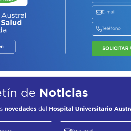
ASE
EL
P
 Austral
 Salud
da
ón
etín de
Noticias
as
novedades
del
Hospital Universitario Austr