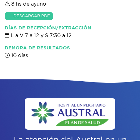
8 hs de ayuno
DESCARGAR PDF
DÍAS DE RECEPCIÓN/EXTRACCIÓN
L a V 7 a 12 y S 7:30 a 12
DEMORA DE RESULTADOS
10 días
La atención del Austral
en un