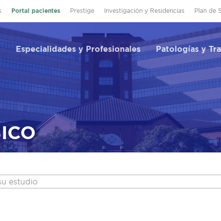
s
Portal pacientes
Prestige
Investigación y Residencias
Plan de 
Especialidades y Profesionales
Patologías y Tr
ICO
su estudio