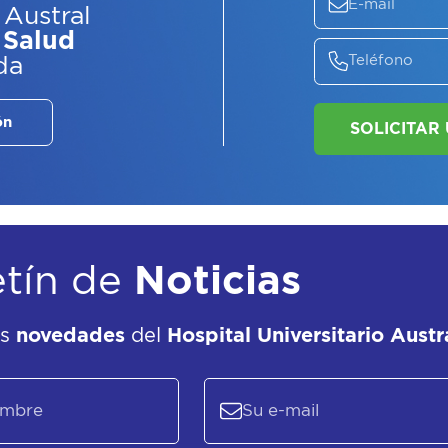
 Austral
 Salud
da
ón
etín de
Noticias
as
novedades
del
Hospital Universitario Austr