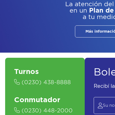
La atención del
en un
Plan de
a tu medi
Más informaci
Bol
Turnos
(0230) 438-8888
Recibí l
Conmutador
(0230) 448-2000