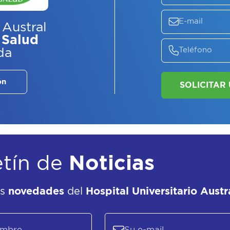
ASE
EL
P
 Austral
 Salud
da
ón
etín de
Noticias
as
novedades
del
Hospital Universitario Austr