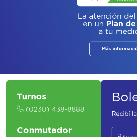
La atención del
en un
Plan de
a tu medi
Más informaci
Bol
Turnos
(0230) 438-8888
Recibí l
Conmutador