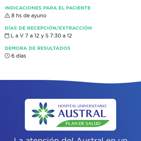
INDICACIONES PARA EL PACIENTE
8 hs de ayuno
DÍAS DE RECEPCIÓN/EXTRACCIÓN
L a V 7 a 12 y S 7:30 a 12
DEMORA DE RESULTADOS
6 días
La atención del Austral
en un