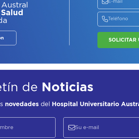
 Austral
 Salud
da
ón
etín de
Noticias
as
novedades
del
Hospital Universitario Austr