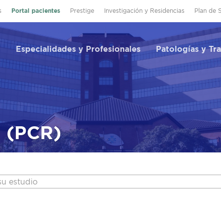
s
Portal pacientes
Prestige
Investigación y Residencias
Plan de 
Especialidades y Profesionales
Patologías y Tr
 (PCR)
su estudio