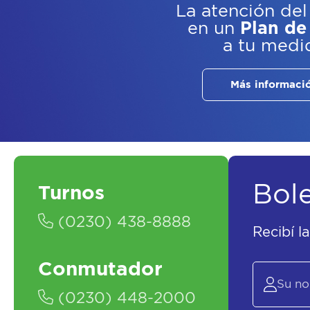
La atención del
en un
Plan de
a tu medi
Más informaci
Bol
Turnos
(0230) 438-8888
Recibí l
Conmutador
(0230) 448-2000