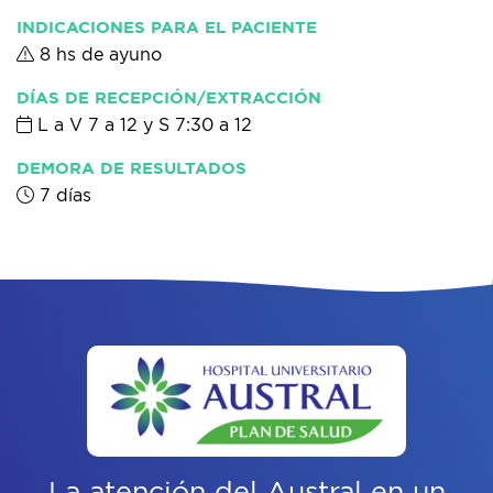
INDICACIONES PARA EL PACIENTE
8 hs de ayuno
DÍAS DE RECEPCIÓN/EXTRACCIÓN
L a V 7 a 12 y S 7:30 a 12
DEMORA DE RESULTADOS
7 días
La atención del Austral
en un