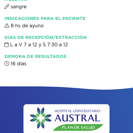
sangre
INDICACIONES PARA EL PACIENTE
8 hs de ayuno
DÍAS DE RECEPCIÓN/EXTRACCIÓN
L a V 7 a 12 y S 7:30 a 12
DEMORA DE RESULTADOS
16 días