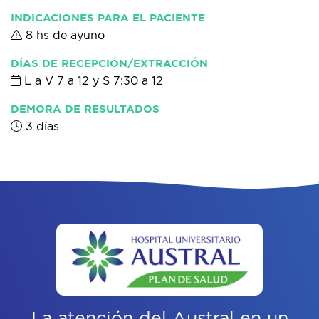
INDICACIONES PARA EL PACIENTE
8 hs de ayuno
DÍAS DE RECEPCIÓN/EXTRACCIÓN
L a V 7 a 12 y S 7:30 a 12
DEMORA DE RESULTADOS
3 días
La atención del Austral
en un