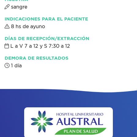
sangre
INDICACIONES PARA EL PACIENTE
8 hs de ayuno
DÍAS DE RECEPCIÓN/EXTRACCIÓN
L a V 7 a 12 y S 7:30 a 12
DEMORA DE RESULTADOS
1 día