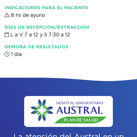
INDICACIONES PARA EL PACIENTE
8 hs de ayuno
DÍAS DE RECEPCIÓN/EXTRACCIÓN
L a V 7 a 12 y S 7:30 a 12
DEMORA DE RESULTADOS
1 día
La atención del Austral
en un