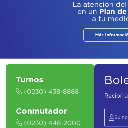
La atención del
en un
Plan de
a tu medi
Más informaci
Bol
Turnos
(0230) 438-8888
Recibí l
Conmutador
(0230) 448-2000