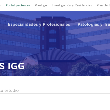
s
Portal pacientes
Prestige
Investigación y Residencias
Plan de 
Especialidades y Profesionales
Patologías y Tr
S IGG
su estudio