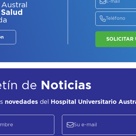
 Austral
 Salud
da
ón
etín de
Noticias
as
novedades
del
Hospital Universitario Austr