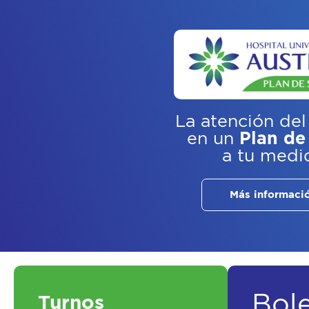
La atención del
en un
Plan de
a tu medi
Más informaci
Bol
Turnos