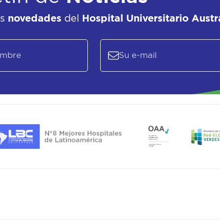
as
novedades
del
Hospital Universitario Austr