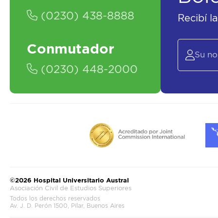
(0230) 438-8888
Recibí l
Conmutador
(0230) 448-2000
©2026 Hospital Universitario Austral
Asociación Civil de Estudios Superiores
Todos los derechos reservados
Av. J. D. Perón 1500, Pilar, Buenos Aires