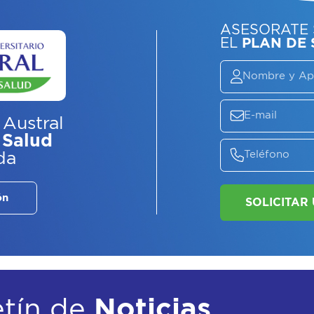
ASE
EL
P
 Austral
 Salud
da
ón
etín de
Noticias