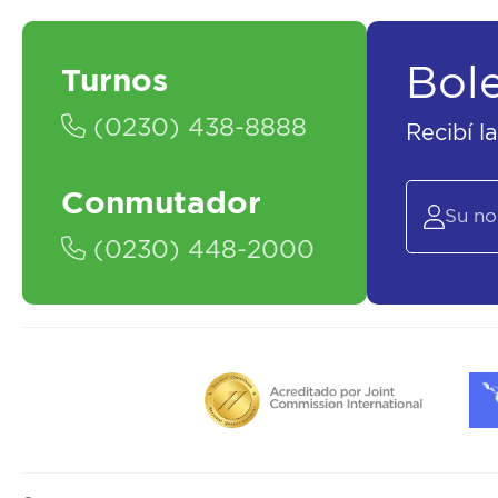
Bol
Turnos
(0230) 438-8888
Recibí l
Conmutador
(0230) 448-2000