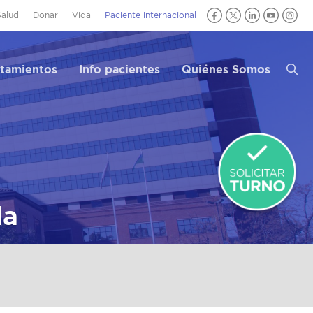
Salud
Donar
Vida
Paciente internacional
atamientos
Info pacientes
Quiénes Somos
la