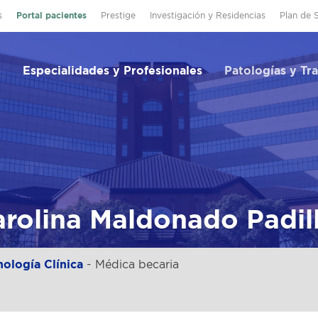
s
Portal pacientes
Prestige
Investigación y Residencias
Plan de 
Especialidades y Profesionales
Patologías y Tr
arolina Maldonado Padil
ología Clínica
- Médica becaria