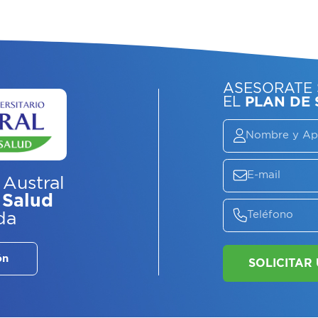
ASE
EL
P
 Austral
 Salud
da
ón