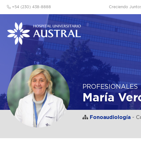
+54 (230) 438-8888
Creciendo Junto
PROFESIONALES
María Ver
Fonoaudiología
- C