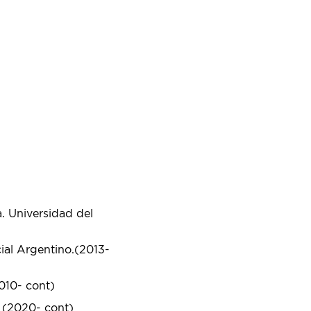
a. Universidad del
ial Argentino.(2013-
010- cont)
n (2020- cont)