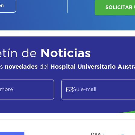
ón
etín de
Noticias
as
novedades
del
Hospital Universitario Austr