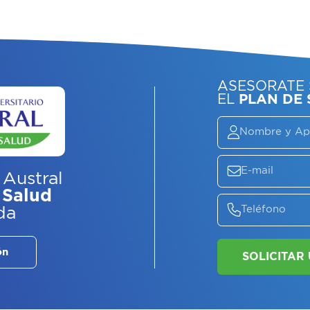
ASE
EL
P
 Austral
 Salud
da
ón