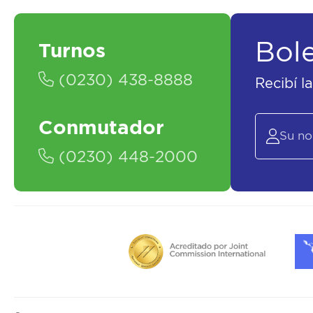
Bol
Turnos
(0230) 438-8888
Recibí l
Conmutador
(0230) 448-2000