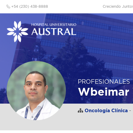
+54 (230) 438-8888
Creciendo Junto
PROFESIONALES
Wbeimar 
Oncología Clínica
- 