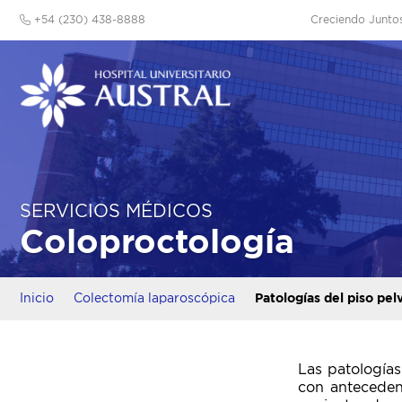
+54 (230) 438-8888
Creciendo Junto
SERVICIOS MÉDICOS
Coloproctología
Inicio
Colectomía laparoscópica
Patologías del piso pel
Las patologías
con anteceden