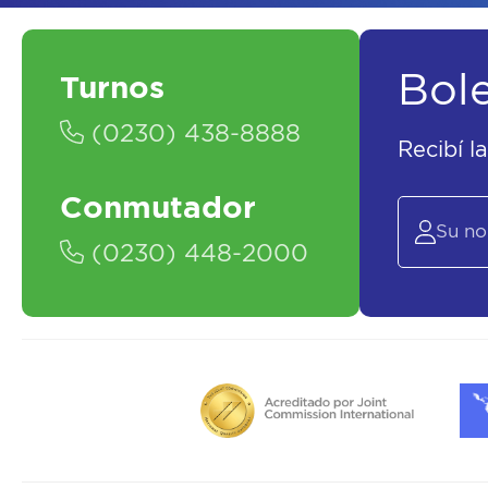
Bol
Turnos
(0230) 438-8888
Recibí l
Conmutador
(0230) 448-2000