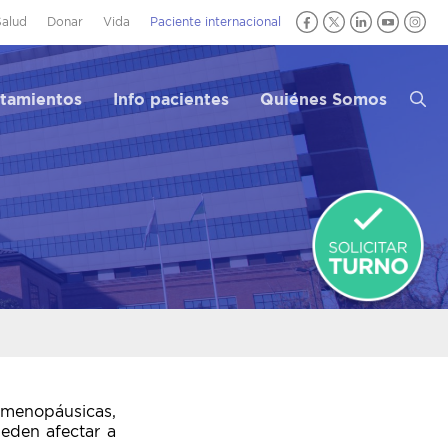
Salud
Donar
Vida
Paciente internacional
atamientos
Info pacientes
Quiénes Somos
stmenopáusicas,
eden afectar a