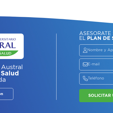
 Austral
 Salud
ASE
da
EL
P
ón