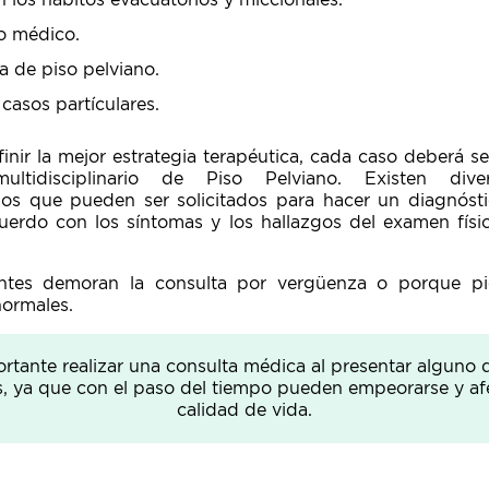
 los hábitos evacuatorios y miccionales.
o médico.
a de piso pelviano.
 casos partículares.
inir la mejor estrategia terapéutica, cada caso deberá s
ltidisciplinario de Piso Pelviano. Existen dive
os que pueden ser solicitados para hacer un diagnóst
uerdo con los síntomas y los hallazgos del examen físi
ntes demoran la consulta por vergüenza o porque pi
normales.
rtante realizar una consulta médica al presentar alguno 
, ya que con el paso del tiempo pueden empeorarse y afe
calidad de vida.