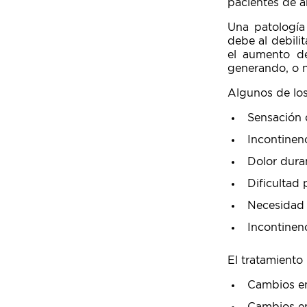
pacientes de 
Una patología 
debe al debili
el aumento d
generando, o n
Algunos de los
Sensación 
Incontinenc
Dolor duran
Dificultad 
Necesidad 
Incontinenc
El tratamiento
Cambios en