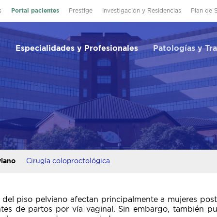
s
Portal pacientes
Prestige
Investigación y Residencias
Plan de 
Especialidades y Profesionales
Patologías y Tr
viano
Cirugía coloproctológica
 del piso pelviano afectan principalmente a mujeres po
tes de partos por vía vaginal. Sin embargo, también pu