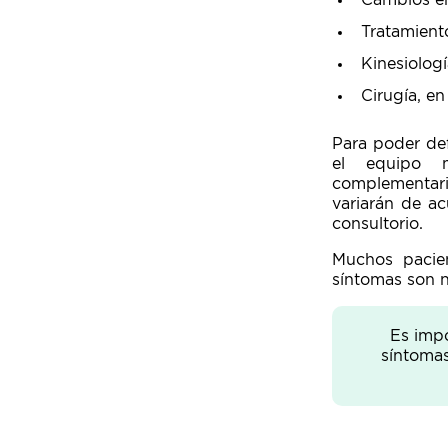
Cambios en
Tratamient
Kinesiologí
Cirugía, en
Para poder def
el equipo mu
complementari
variarán de ac
consultorio.
Muchos pacie
síntomas son 
Es impo
síntomas