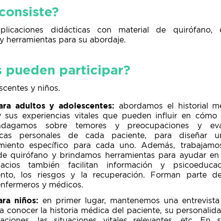
consiste?
plicaciones didácticas con material de quirófano, e
y herramientas para su abordaje.
 pueden participar?
scentes y niños.
ara adultos y adolescentes:
abordamos el historial m
y sus experiencias vitales que pueden influir en cómo 
 Indagamos sobre temores y preocupaciones y e
sticas personales de cada paciente, para diseñar
iento específico para cada uno. Además, trabajamos
de quirófano y brindamos herramientas para ayudar en
acios también facilitan información y psicoeduca
ento, los riesgos y la recuperación. Forman parte d
 enfermeros y médicos.
ra niños:
en primer lugar, mantenemos una entrevista i
a conocer la historia médica del paciente, su personalid
ciones, las situaciones vitales relevantes, etc. En 