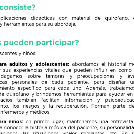
consiste?
plicaciones didácticas con material de quirófano, e
y herramientas para su abordaje.
 pueden participar?
scentes y niños.
ara adultos y adolescentes:
abordamos el historial m
y sus experiencias vitales que pueden influir en cómo 
 Indagamos sobre temores y preocupaciones y e
sticas personales de cada paciente, para diseñar
iento específico para cada uno. Además, trabajamos
de quirófano y brindamos herramientas para ayudar en
acios también facilitan información y psicoeduca
ento, los riesgos y la recuperación. Forman parte d
 enfermeros y médicos.
ra niños:
en primer lugar, mantenemos una entrevista i
a conocer la historia médica del paciente, su personalid
ciones, las situaciones vitales relevantes, etc. En 