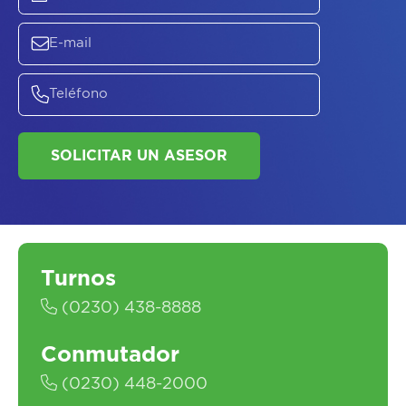
ASESORATE SOBRE
EL
PLAN DE
SALUD
Turnos
(0230) 438-8888
SOLICITAR UN ASESOR
Conmutador
(0230) 448-2000