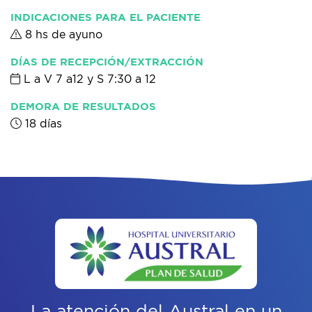
INDICACIONES PARA EL PACIENTE
8 hs de ayuno
DÍAS DE RECEPCIÓN/EXTRACCIÓN
L a V 7 a12 y S 7:30 a 12
DEMORA DE RESULTADOS
18 días
La atención del Austral
en un