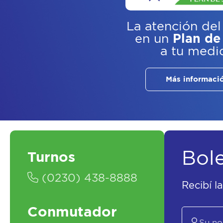
La atención del
en un
Plan de
a tu medi
Más informaci
Bol
Turnos
(0230) 438-8888
Recibí l
Conmutador