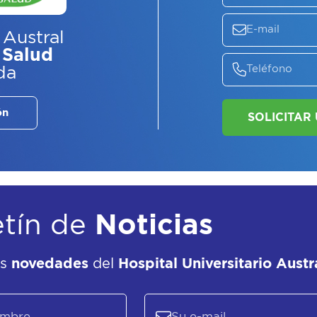
ASE
EL
P
 Austral
 Salud
da
ón
etín de
Noticias
as
novedades
del
Hospital Universitario Austr