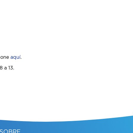
sione
aquí
.
8 a 13.