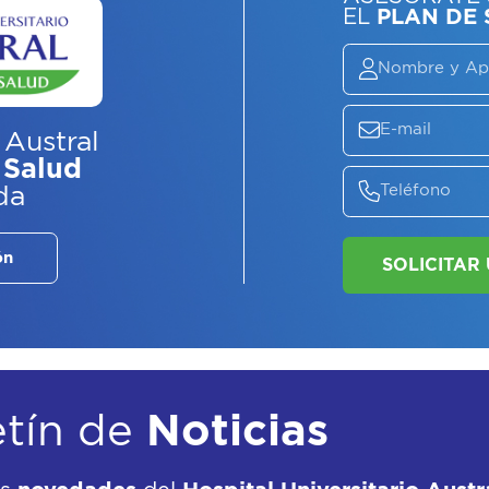
 Austral
ASE
 Salud
EL
P
da
ón
etín de
Noticias