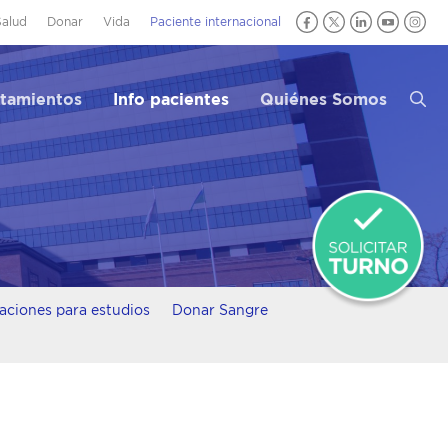
Salud
Donar
Vida
Paciente internacional
atamientos
Info pacientes
Quiénes Somos
caciones para estudios
Donar Sangre