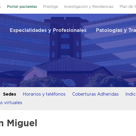
s
Portal pacientes
Prestige
Investigación y Residencias
Plan de 
Especialidades y Profesionales
Patologías y Tr
Sedes
Horarios y teléfonos
Coberturas Adheridas
Indi
s virtuales
n Miguel