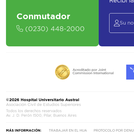
Recibí l
Conmutador
(0230) 448-2000
©2026 Hospital Universitario Austral
Asociación Civil de Estudios Superiores
Todos los derechos reservados
Av. J. D. Perón 1500, Pilar, Buenos Aires
MÁS INFORMACIÓN:
TRABAJAR EN EL HUA
PROTOCOLO POR DENU