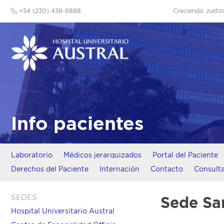
+54 (230) 438-8888
Creciendo Junto
Info pacientes
Laboratorio
Médicos jerarquizados
Portal del Paciente
Derechos del Paciente
Internación
Contacto
Consulta
SEDES
Sede Sa
Hospital Universitario Austral