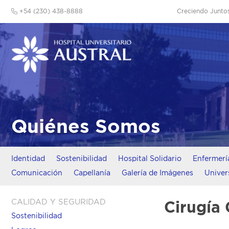
+54 (230) 438-8888
Creciendo Junto
Quiénes Somos
Identidad
Sostenibilidad
Hospital Solidario
Enfermerí
Comunicación
Capellanía
Galería de Imágenes
Univer
CALIDAD Y SEGURIDAD
Cirugía 
Sostenibilidad