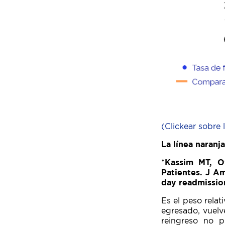
(Clickear sobre 
La línea naranj
*Kassim MT, O
Patientes. J Am
day readmissio
Es el peso relat
egresado, vuelv
reingreso no p