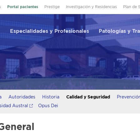
s
Portal pacientes
Prestige
Investigación y Residencias
Plan de 
Especialidades y Profesionales
Patologías y Tr
a
Autoridades
Historia
Calidad y Seguridad
Prevención
sidad Austral
Opus Dei
General