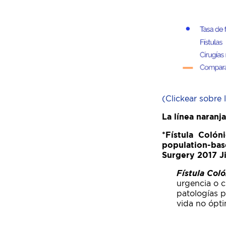
(Clickear sobre 
La línea naranj
*Fístula Colón
population-base
Surgery 2017 Ji
Fístula Coló
urgencia o c
patologías p
vida no ópti