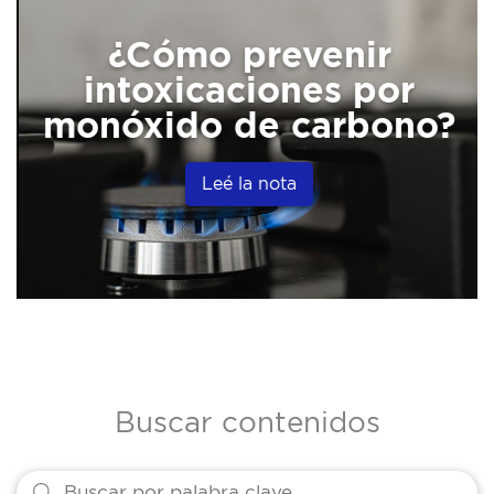
¿Cómo prevenir
intoxicaciones por
monóxido de carbono?
Leé la nota
Buscar contenidos