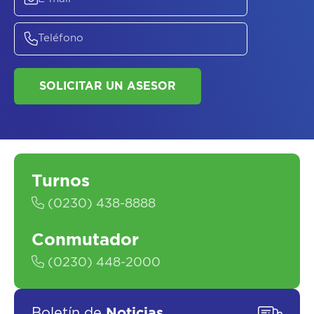
Turnos
(0230) 438-8888
ASESORATE SOBRE
EL
PLAN DE
SALUD
Conmutador
(0230) 448-2000
Boletín de
Noticias